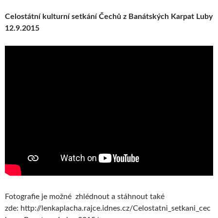
Celostátní kulturní setkání Čechů z Banátských Karpat Luby
12.9.2015
Fotografie je možné zhlédnout a stáhnout také
zde: http://lenkaplacha.rajce.idnes.cz/Celostatni_setkani_cec