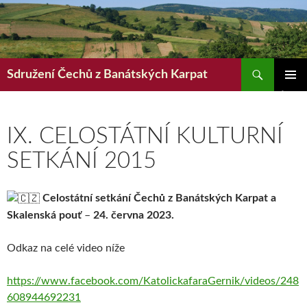
Hledat
Sdružení Čechů z Banátských Karpat
PŘEJÍT
ZÁKLAD
K
NAVIGA
OBSAHU
MENU
WEBU
IX. CELOSTÁTNÍ KULTURNÍ
SETKÁNÍ 2015
Celostátní setkání Čechů z Banátských Karpat a
Skalenská pouť
–
24. června 2023.
Odkaz na celé video níže
https://www.facebook.com/KatolickafaraGernik/videos/248
608944692231