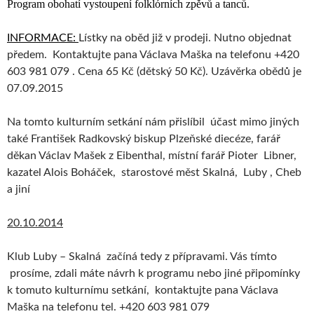
Program obohatí vystoupení folklórních zpěvů a tanců.
INFORMACE:
Lístky na oběd již v prodeji. Nutno objednat
předem. Kontaktujte pana Václava Maška na telefonu +420
603 981 079 . Cena 65 Kč (dětský 50 Kč). Uzávěrka obědů je
07.09.2015
Na tomto kulturním setkání nám přislíbil účast mimo jiných
také František Radkovský biskup Plzeňské diecéze, farář
děkan Václav Mašek z Eibenthal, místní farář Pioter Libner,
kazatel Alois Boháček, starostové měst Skalná, Luby , Cheb
a jiní
20.10.2014
Klub Luby – Skalná začíná tedy z přípravami. Vás tímto
prosíme, zdali máte návrh k programu nebo jiné připomínky
k tomuto kulturnímu setkání, kontaktujte pana Václava
Maška na telefonu tel. +420 603 981 079