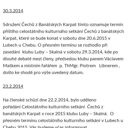
30.3.2014
Sdružení Čechů z Banátských Karpat tímto oznamuje termín
příštího celostátního kulturnáho setkání Čechů z banátských
Karpat, které se bude konat v sobotu dne 20.6.2015 v
Lubech u Chebu. O přesném termínu se rozhodlo při
zasedání klubu Luby – Skalná v sobotu 29.3.2014, kde po
dlouhé debatě mezi členy, předsedou klubu panem Václavem
Maškem a místním fařářem p. ThMgr. Piotrem Libnerem ,
došlo ke shodě pro výše uvedený datum.
23.2.2014
Na členské schůzi dne 22.2.2014, bylo uděleno
pořádání Celostátního kulturního setkání Čechů z
banátských Karpat v roce 2015 klubu Luby – Skalná. O
přesném termínu celostátního kulturního setkání v Lubech u
Chebu 2015, Vás budeme včas informovat.