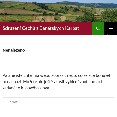
Hledat
Sdružení Čechů z Banátských Karpat
PŘEJÍT
ZÁKLAD
K
NAVIGA
OBSAHU
MENU
WEBU
Nenalezeno
Patrně jste chtěli na webu zobrazit něco, co se zde bohužel
nenachází. Můžete ale ještě zkusit vyhledávání pomocí
zadaného klíčového slova.
Vyhledávání