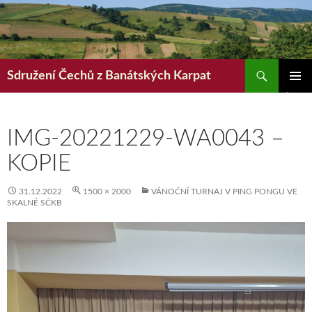
Hledat
Sdružení Čechů z Banátských Karpat
PŘEJÍT
ZÁKLAD
K
NAVIGA
OBSAHU
MENU
WEBU
IMG-20221229-WA0043 –
KOPIE
31.12.2022
1500 × 2000
VÁNOČNÍ TURNAJ V PING PONGU VE
SKALNÉ SČKB