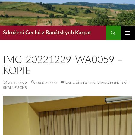
Hledat
Sdružení Čechů z Banátských Karpat
PŘEJÍT
ZÁKLAD
K
NAVIGA
OBSAHU
MENU
WEBU
IMG-20221229-WA0059 –
KOPIE
31.12.2022
1500 × 2000
VÁNOČNÍ TURNAJ V PING PONGU VE
SKALNÉ SČKB