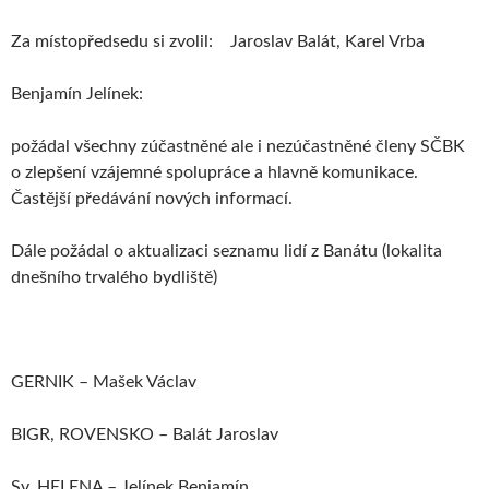
Za místopředsedu si zvolil: Jaroslav Balát, Karel Vrba
Benjamín Jelínek:
požádal všechny zúčastněné ale i nezúčastněné členy SČBK
o zlepšení vzájemné spolupráce a hlavně komunikace.
Častější předávání nových informací.
Dále požádal o aktualizaci seznamu lidí z Banátu (lokalita
dnešního trvalého bydliště)
GERNIK – Mašek Václav
BIGR, ROVENSKO – Balát Jaroslav
Sv. HELENA – Jelínek Benjamín