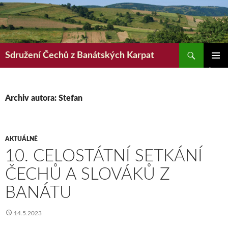
Hledat
Sdružení Čechů z Banátských Karpat
PŘEJÍT
ZÁKLAD
K
NAVIGA
OBSAHU
MENU
WEBU
Archiv autora: Stefan
AKTUÁLNĚ
10. CELOSTÁTNÍ SETKÁNÍ
ČECHŮ A SLOVÁKŮ Z
BANÁTU
14.5.2023