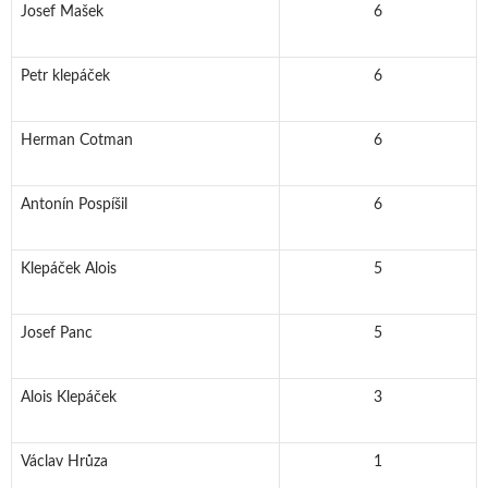
Josef Mašek
6
Petr klepáček
6
Herman Cotman
6
Antonín Pospíšil
6
Klepáček Alois
5
Josef Panc
5
Alois Klepáček
3
Václav Hrůza
1